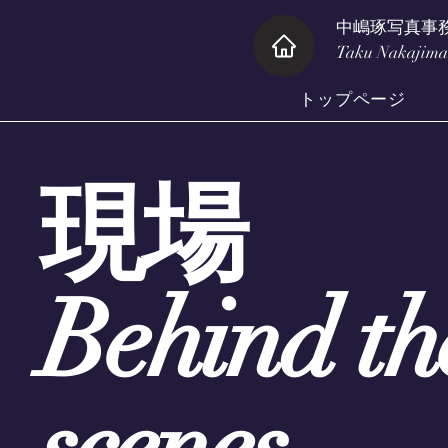
中嶋琢写真
Taku Nakajima 
トップページ
現場
Behind th
scenes